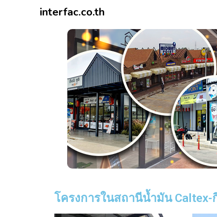
interfac.co.th
โครงการในสถานีน้ำมัน Caltex-กิ