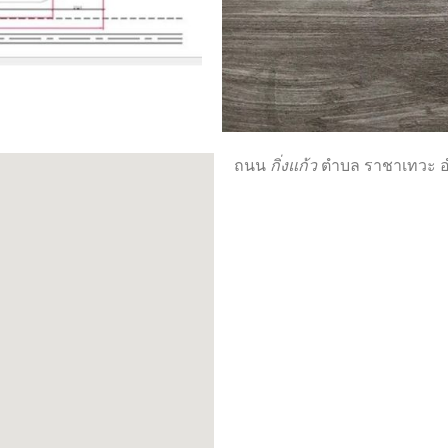
ถนน
กิ่งแก้ว
ตำบล ราชาเทวะ อำ